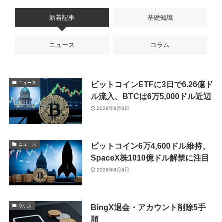
新着記事
基礎知識
ニュース
コラム
ビットコインETFに3日で6.26億ド
ニュース
ル流入、BTCは6万5,000ドル近辺
2026年8月6日
ビットコイン6万4,600ドル維持、
ニュース
SpaceX株1010億ドル解禁に注目
2026年8月6日
BingX退会・アカウント削除5手
取引所
順