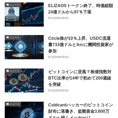
ELIZAOSトークン終了、時価総額
ニュース
24億ドルから97％下落
2026年8月5日
Circle株が10％上昇、USDC流通
ニュース
量733億ドルとArcに機関投資家が
参加
2026年8月5日
ビットコインに逆風？株価指数対
ニュース
BTC比率が14年で初めて200週線
を突破
2026年8月5日
Coldcardハッカーのビットコイン
ニュース
財布に落書き、盗難資金3,600万
ドルへ続くメッセージ