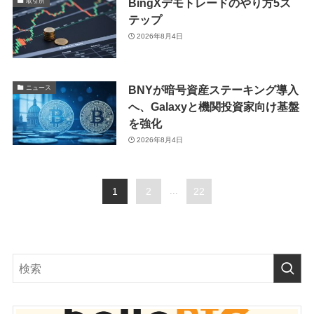
BingXデモトレードのやり方5ス
取引所
テップ
2026年8月4日
BNYが暗号資産ステーキング導入
ニュース
へ、Galaxyと機関投資家向け基盤
を強化
2026年8月4日
1
2
...
22